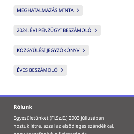
MEGHATALMAZÁS MINTA
2024. ÉVI PÉNZÜGYI BESZÁMOLÓ
KÖZGYŰLÉSI JEGYZŐKÖNYV
ÉVES BESZÁMOLÓ
Rólunk
Egyesületünket (Fi.Sz.E.) 2003 júliusában
hoztuk létre, azzal az elsődleges szándékkal,
hogy összefogjuk a fizioterápiás