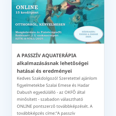
A PASSZÍV AQUATERÁPIA
alkalmazásásnak lehetőségei
hatásai és eredményei
Kedves Szakdolgozó! Szeretettel ajánlom
figyelmetekbe Szalai Emese és Hadar
Dabush egyedülálló - az OKFŐ által
minősített - szabadon választható
ONLINE pontszerző továbbképzését. A
továbbképzés címe:"A passzív